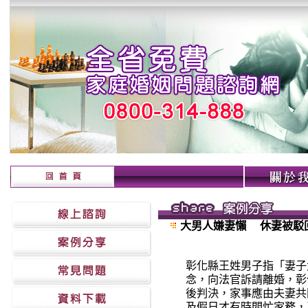
大男人嫌妻懶 休妻被駁
彰化縣王姓男子指「妻子
念，向法官訴請離婚，彰
後判決，家事應由夫妻共
及假日才有時間忙家務，