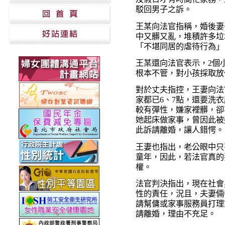
駁回男子之訴。
王某向法官指稱，婚後妻
中又髒又亂，堆積許多垃
「不堪同居的虐待行為」
王某還向法官表示，2個
根本不管，對小孩採取放
對於丈夫指控，王妻向法
家都已6、7點，還要洗
較有彈性，嫌家裡髒，卻
她起床做家事，曾因此被
此訴請離婚，讓人錯愕。
王妻也指出，老公眼中只
童年，因此，若法官真的
權。
法官判決指出，現在社會
性的責任，況且，夫妻倆
請幫傭或家事服務員打理
請離婚，理由不充足。