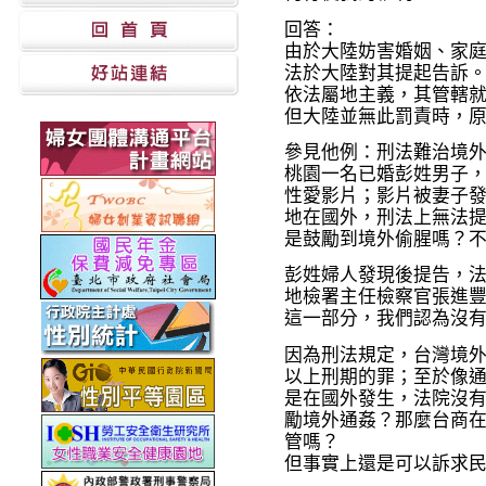
回答：
由於大陸妨害婚姻、家
法於大陸對其提起告訴
依法屬地主義，其管轄
但大陸並無此罰責時，
參見他例：刑法難治境
桃園一名已婚彭姓男子
性愛影片；影片被妻子
地在國外，刑法上無法
是鼓勵到境外偷腥嗎？
彭姓婦人發現後提告，
地檢署主任檢察官張進
這一部分，我們認為沒
因為刑法規定，台灣境外
以上刑期的罪；至於像通
是在國外發生，法院沒
勵境外通姦？那麼台商
管嗎？
但事實上還是可以訴求